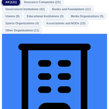
All (121)
Insurance Companies (21)
Government Institutions (42)
Banks and Foundations (11)
Unions (9)
Educational Institutions (3)
Media Organizations (5)
Sports Organizations (4)
Associations and NGOs (15)
Other Organizations (11)