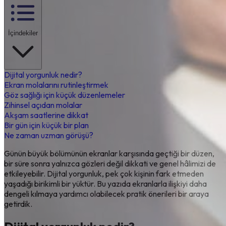
İçindekiler
Dijital yorgunluk nedir?
Ekran molalarını rutinleştirmek
Göz sağlığı için küçük düzenlemeler
Zihinsel açıdan molalar
Akşam saatlerine dikkat
Bir gün için küçük bir plan
Ne zaman uzman görüşü?
Günün büyük bölümünün ekranlar karşısında geçtiği bir düzen,
bir süre sonra yalnızca gözleri değil dikkati ve genel hâlimizi de
etkileyebilir. Dijital yorgunluk, pek çok kişinin fark etmeden
yaşadığı birikimli bir yüktür. Bu yazıda ekranlarla ilişkiyi daha
dengeli kılmaya yardımcı olabilecek pratik önerileri bir araya
getirdik.