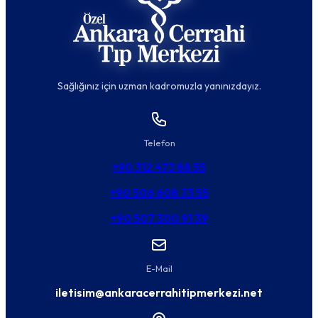
Sağlığınız için uzman kadromuzla yanınızdayız.
Telefon
+90 312 473 88 55
+90 506 608 73 55
+90 507 300 91 39
E-Mail
iletisim@ankaracerrahitipmerkezi.net