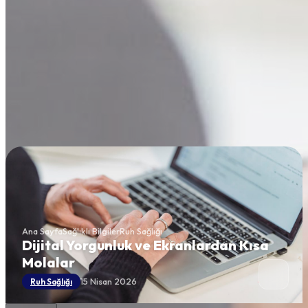
Ana Sayfa
Sağlıklı Bilgiler
Ruh Sağlığı
Dijital Yorgunluk ve Ekranlardan Kısa
Molalar
15 Nisan 2026
Ruh Sağlığı