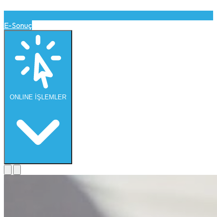
E-Sonuç
ONLINE
İŞLEMLER