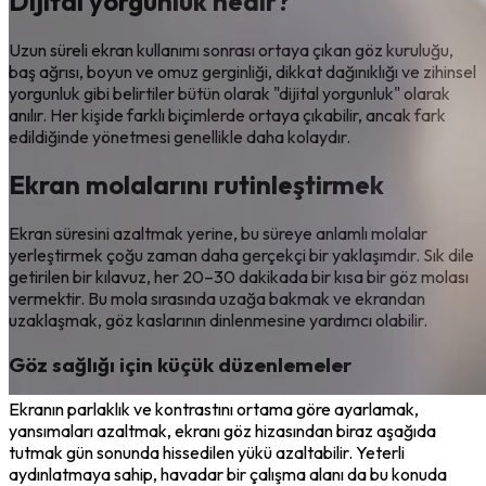
Dijital yorgunluk nedir?
Uzun süreli ekran kullanımı sonrası ortaya çıkan göz kuruluğu,
baş ağrısı, boyun ve omuz gerginliği, dikkat dağınıklığı ve zihinsel
yorgunluk gibi belirtiler bütün olarak "dijital yorgunluk" olarak
anılır. Her kişide farklı biçimlerde ortaya çıkabilir, ancak fark
edildiğinde yönetmesi genellikle daha kolaydır.
Ekran molalarını rutinleştirmek
Ekran süresini azaltmak yerine, bu süreye anlamlı molalar
yerleştirmek çoğu zaman daha gerçekçi bir yaklaşımdır. Sık dile
getirilen bir kılavuz, her 20–30 dakikada bir kısa bir göz molası
vermektir. Bu mola sırasında uzağa bakmak ve ekrandan
uzaklaşmak, göz kaslarının dinlenmesine yardımcı olabilir.
Göz sağlığı için küçük düzenlemeler
Ekranın parlaklık ve kontrastını ortama göre ayarlamak,
yansımaları azaltmak, ekranı göz hizasından biraz aşağıda
tutmak gün sonunda hissedilen yükü azaltabilir. Yeterli
aydınlatmaya sahip, havadar bir çalışma alanı da bu konuda