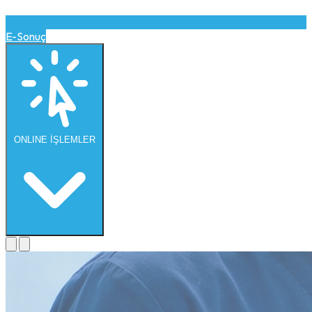
E-Sonuç
ONLINE
İŞLEMLER