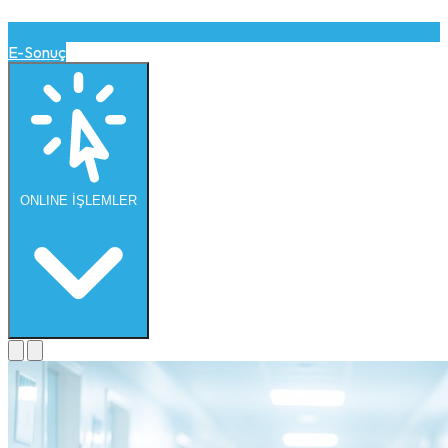
E-Sonuç
ONLINE
İŞLEMLER