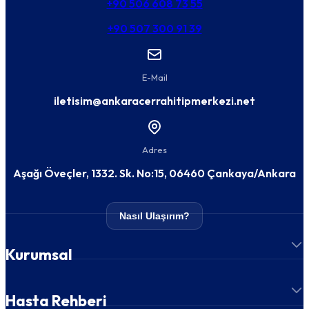
+90 506 608 73 55
+90 507 300 91 39
E-Mail
iletisim@ankaracerrahitipmerkezi.net
Adres
Aşağı Öveçler, 1332. Sk. No:15, 06460 Çankaya/Ankara
Nasıl Ulaşırım?
Kurumsal
Hasta Rehberi