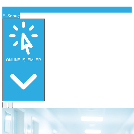
E-Sonuç
ONLINE
İŞLEMLER