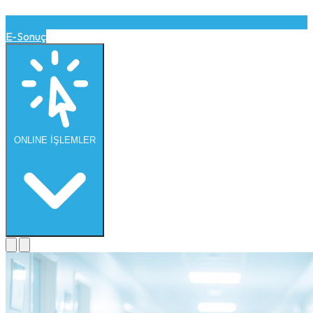
E-Sonuç
ONLINE
İŞLEMLER