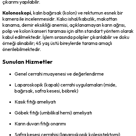
çıkarımı yapılabilir.
Kolonoskopi
, kalın bağırsak (kolon) ve rektumun esnek bir
kamera ile incelenmesidir. Kalıcı ishal/kabızlık, makattan
kanama, demir eksikliği anemisi, açıklanamayan karın ağrısı,
polip ve kolon kanseri taraması için altın standart yöntem olarak
kabul edilmektedir. İşlem sırasında polipler çıkarılabilir ve doku
örneği alınabilir; 45 yaş üstü bireylerde tarama amaçlı
önerilebilmektedir.
Sunulan Hizmetler
Genel cerrahi muayenesi ve değerlendirme
Laparoskopik (kapalı) cerrahi uygulamaları (mide,
bağırsak, safra kesesi, böbrek)
Kasık fıtığı ameliyatı
Göbek fıtığı (umbilikal herni) ameliyatı
Karın duvarı fıtığı onarımı
Safra kesesi cerrahisi (laparoskopik kolesistektomi)