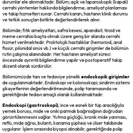
durumlar ele alınmaktadır. Bölüm; açık ve laparoskopik (kapalı)
cerrahi yöntemler hakkında bilgilendirme, ameliyat planlaması
ve takip hizmetleri sunar. Cerrahi kararı, hastanın klinik durumu
ve tetkik sonuçları birlikte değerlendirilerek alınır.
Bölümde; fıtık ameliyatları, safra kesesi, apandisit, tiroid ve
meme cerrahisi başta olmak üzere geniş bir alanda cerrahi
hizmet verilmektedir. Proktolojik hastalıklar (hemoroid, anal
fissür, pilonidal sinüs vb.) ve küçük cerrahi girişimler de bölümün
rutin çalışma alanındadır. Her hastanın ameliyat süreci
öncesinde ayrıntılı bilgilendirme yapılır ve postoperatif takip
düzenli olarak sürdürülür.
Bölümümüzde tanı ve tedaviye yönelik
endoskopik girişimler
de uygulanmaktadır. Endoskopi ve kolonoskopi; sindirim sistemi
şikayetlerinin değerlendirilmesinde, polip taramasında ve
gerektiğinde tedavi amaçlı olarak kullanılmaktadır.
Endoskopi (gastroskopi)
, ince ve esnek bir tüp aracılığıyla
yemek borusu, mide ve oniki parmak bağırsağının doğrudan
görüntülenmesini sağlar. Yutma güçlüğü, kronik mide yanması,
reflü, mide ağrısı, bulantı, kanama şüphesi ve ülser takibinde
uygulanır. İşlem sırasında biyopsi alınabilir, gerektiğinde polip