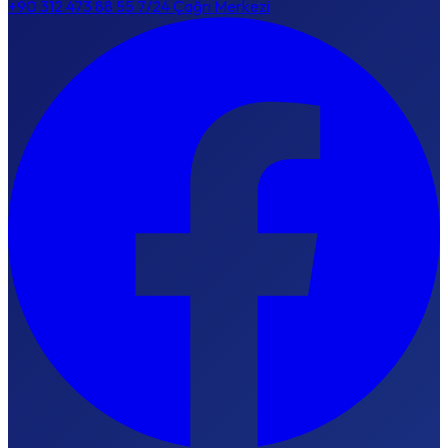
+90 312 473 88 55
7/24 Çağrı Merkezi