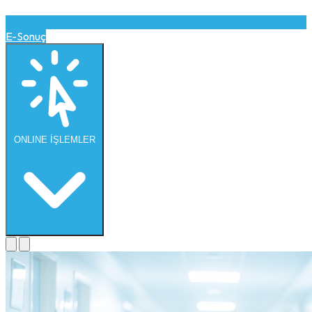
E-Sonuç
ONLINE
İŞLEMLER