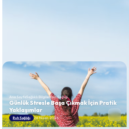
Ana Sayfa
Sağlıklı Bilgiler
Ruh Sağlığı
Günlük Stresle Başa Çıkmak İçin Pratik
Yaklaşımlar
26 Nisan 2026
Ruh Sağlığı