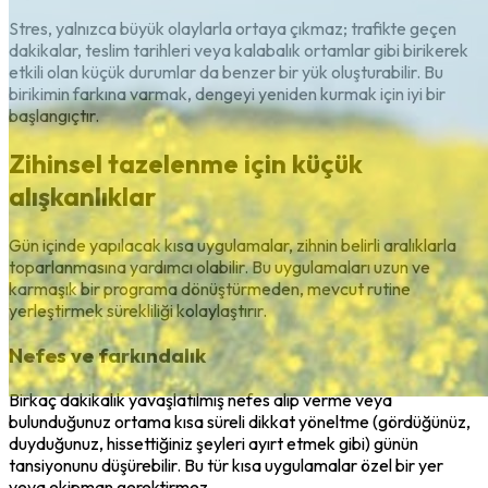
Stres, yalnızca büyük olaylarla ortaya çıkmaz; trafikte geçen
dakikalar, teslim tarihleri veya kalabalık ortamlar gibi birikerek
etkili olan küçük durumlar da benzer bir yük oluşturabilir. Bu
birikimin farkına varmak, dengeyi yeniden kurmak için iyi bir
başlangıçtır.
Zihinsel tazelenme için küçük
alışkanlıklar
Gün içinde yapılacak kısa uygulamalar, zihnin belirli aralıklarla
toparlanmasına yardımcı olabilir. Bu uygulamaları uzun ve
karmaşık bir programa dönüştürmeden, mevcut rutine
yerleştirmek sürekliliği kolaylaştırır.
Nefes ve farkındalık
Birkaç dakikalık yavaşlatılmış nefes alıp verme veya
bulunduğunuz ortama kısa süreli dikkat yöneltme (gördüğünüz,
duyduğunuz, hissettiğiniz şeyleri ayırt etmek gibi) günün
tansiyonunu düşürebilir. Bu tür kısa uygulamalar özel bir yer
veya ekipman gerektirmez.