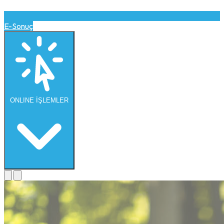
E-Sonuç
ONLINE
İŞLEMLER