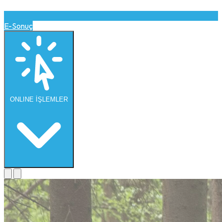
E-Sonuç
ONLINE
İŞLEMLER