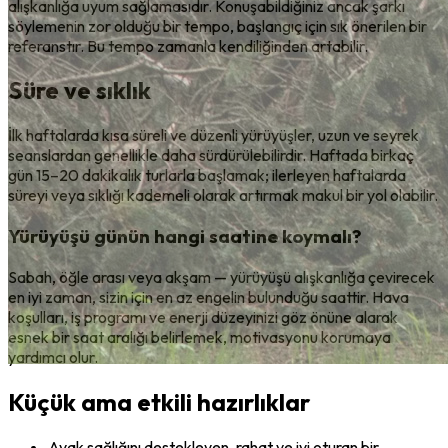
alışkanlığa uyum sağlamasıdır. Konuşabildiğiniz ancak şarkı
söylemenin zor olduğu bir tempo, başlangıç için sık önerilen bir
referanstır. Bu tempo zamanla kendiliğinden artabilir.
Süre ve sıklık
İlk haftalarda kısa süreli ve düzenli yürüyüşler, uzun ve seyrek
seanslardan genellikle daha sürdürülebilirdir. Haftada birkaç
gün 15–20 dakikalık turlarla başlamak; ilerleyen haftalarda
süreyi veya sıklığı kademeli olarak artırmak makul bir yol olabilir.
Yürüyüşü günün hangi saatine koymalı?
Sabah, öğle arası veya akşam — yürüyüşü alışkanlığa çevirecek
en iyi zaman, sizin için en az engelin bulunduğu saattir. Hava
koşulları, iş programı ve enerji düzeyinizi göz önüne alarak
esnek bir saat aralığı belirlemek, motivasyonu korumaya
yardımcı olur.
Küçük ama etkili hazırlıklar
Ayak sağlığını destekleyen, rahat ve iyi oturan bir