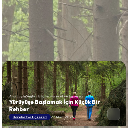
Ana Sayfa
Sağlıklı Bilgiler
Hareket ve Egzersiz
Yürüyüşe Başlamak İçin Küçük Bir
Rehber
22 Mart 2026
Hareket ve Egzersiz