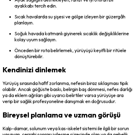
ayakkabı tercih edin.
Sıcak havalarda su şişesi ve gölge izleyen bir güzergâh
planlayın.
Soğuk havada katmanlı giyinerek sıcaklık değişikliklerine
kolay uyum sağlayın.
Önceden bir rota belirlemek, yürüyüşü keyifli bir ritüele
dönüştürebilir.
Kendinizi dinlemek
Yürüyüş sırasında hafif zorlanma, nefesin biraz sıklaşması tipik
olabilir. Ancak göğüste baskı, belirgin baş dönmesi, nefes darlığı
ya da eklem ağrıları gibi uyarıcı belirtiler varsa yürüyüşe ara
verip bir sağlık profesyoneline danışmak en doğrusudur.
Bireysel planlama ve uzman görüşü
Kalp-damar, solunum veya kas-iskelet sistemi ile ilgili bir sorun
yaşayan, cerrahi sonrası iyileşme sürecinde olan ya da gebelik