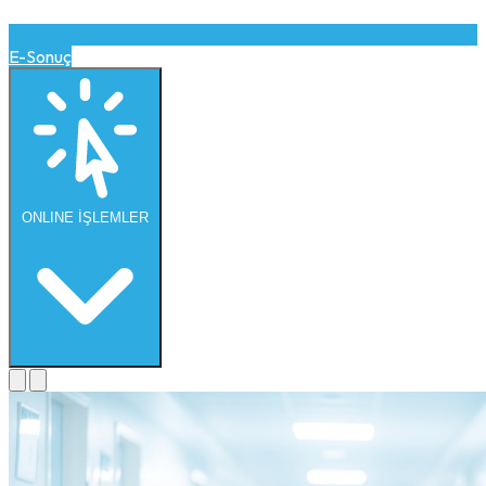
E-Sonuç
ONLINE
İŞLEMLER