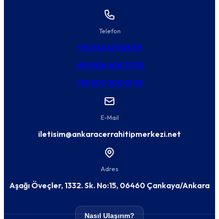
Telefon
+90 312 473 88 55
+90 506 608 73 55
+90 507 300 91 39
E-Mail
iletisim@ankaracerrahitipmerkezi.net
Adres
Aşağı Öveçler, 1332. Sk. No:15, 06460 Çankaya/Ankara
Nasıl Ulaşırım?