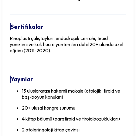
Sertifikalar
Rinoplasti çalıştayları, endoskopik cerrahi, tiroid
yönetimi ve kök hücre yöntemleri dahil 20+ alanda özel
eğitim (2011-2020).
Yayınlar
13 uluslararası hakemli makale (otolojik, tiroid ve
baş-boyun konuları)
20+ ulusal kongre sunumu
4 kitap bölümü (paratiroid ve tiroid bozuklukları)
2 otolaringoloji kitap çevirisi