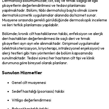
Dermatoloji bölümümüzde; cilt, saç ve tırnak sağlığı ile ilgili
şikayetlerin değerlendirilmesi ve tedavi planlaması
yapılmaktadır. Bölüm; tıbbi dermatoloji başta olmak üzere
dermatokozmetik uygulamalar alanında da hizmet sunar.
Muayene sırasında gerekli görüldüğünde dermoskopik inceleme
ve ileri tetkik planlaması yapılabilir.
Bölümde; kronik cilt hastalıklarının takibi, enfeksiyon ve alerjik
deri hastalıkları değerlendirmesi ile saçlı deri ve tırnak
şikayetleri ayrı ayrı ele alınmaktadır. Girişimsel uygulamalar
(elektrokoterizasyon, kriyoterapi, intralezyonel enjeksiyon) ve
alerji testleri gibi tanı yöntemleri de bölüm kapsamında
sunulmaktadır. Tedavi süreci her hastanın cilt tipi ve klinik
durumuna göre bireysel olarak planlanır.
Sunulan Hizmetler
Genel cilt muayenesi
Sedef hastalığı (psoriasis) takibi
Vitiligo değerlendirmesi
Behçet hastalığı takibi