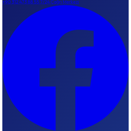
+90 312 473 88 55
7/24 Çağrı Merkezi