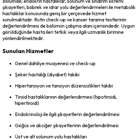
Bölümde; endokrin hastalıklar, solunum ve sindirim sistemi
şikayetleri, böbrek ve idrar yolu değerlendirmeleri ile metabolik
hastalıklar konusunda geniş bir çerçevede hizmet
sunulmaktadır. Rutin check-up ve kanser tarama testlerinin
değerlendirilmesi de bölümün çalışma alanı içerisindedir. Uygun
görüldüğünde hasta ileri tetkik veya ilgili uzmanlık birimine
yönlendirilmektedir.
Sunulan Hizmetler
Genel dahiliye muayenesi ve check-up
Şeker hastalığı (diyabet) takibi
Hipertansiyon ve tansiyon düzensizlikleri takibi
Tiroid hastalıklarının değerlendirmesi (hipotiroidi,
hipertiroidi)
Endokrinoloji ile ilgili şikayetlerin değerlendirilmesi
Göğüs ve akciğer şikayetlerinin değerlendirilmesi
Üst ve alt solunum yolu hastalıkları